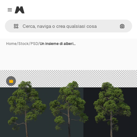
Magnific
Close menu
Cerca 
Home
/
Stock
/
PSD
/
Un insieme di alberi…
Premium