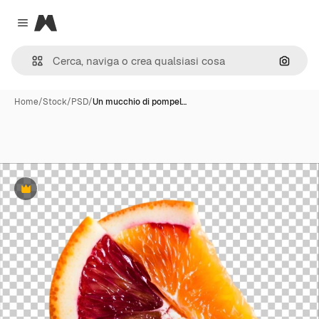
Magnific
Close menu
Cerca 
Home
/
Stock
/
PSD
/
Un mucchio di pompel…
Premium