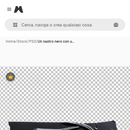
Magnific
Close menu
Cerca 
Home
/
Stock
/
PSD
/
Un nastro nero con u…
Premium