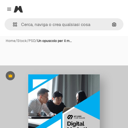
Magnific
Close menu
Cerca 
Home
/
Stock
/
PSD
/
Un opuscolo per il m…
Premium