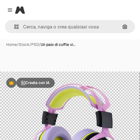
Magnific
Close menu
Cerca 
Home
/
Stock
/
PSD
/
Un paio di cuffie vi…
Creata con IA
Premium