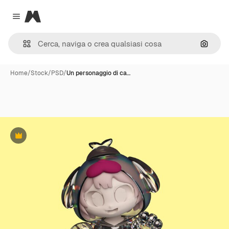
Magnific
Close menu
Cerca 
Home
/
Stock
/
PSD
/
Un personaggio di ca…
Premium