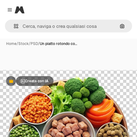
Magnific
Close menu
Cerca 
Home
/
Stock
/
PSD
/
Un piatto rotondo co…
Creata con IA
Premium