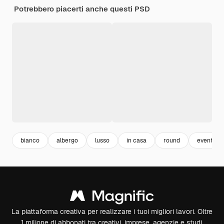
Potrebbero piacerti anche questi PSD
bianco
albergo
lusso
in casa
round
evento
La piattaforma creativa per realizzare i tuoi migliori lavori. Oltre
1 milione di abbonati tra creativi, imprese, agenzie e studi.