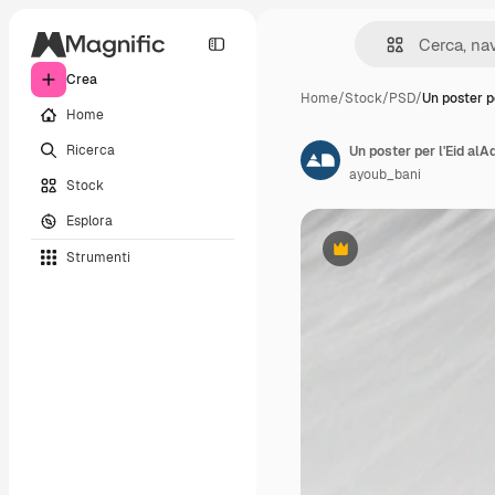
Crea
Home
/
Stock
/
PSD
/
Un poster pe
Home
Ricerca
Un poster per l'Eid alAd
ayoub_bani
Stock
Esplora
Strumenti
Premium