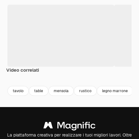
Video correlati
Premium
Premium
Premium
Premium
tavolo
table
mensola
rustico
legno marrone
La piattaforma creativa per realizzare i tuoi migliori lavori. Oltre