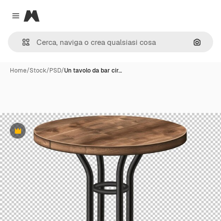
Magnific
Close menu
Cerca 
Home
/
Stock
/
PSD
/
Un tavolo da bar cir…
Premium