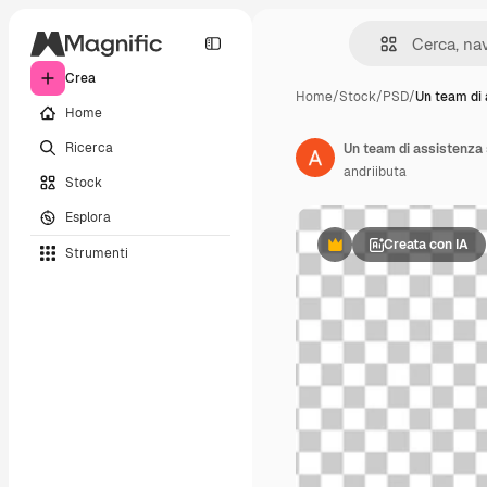
Crea
Home
/
Stock
/
PSD
/
Un team di 
Home
Ricerca
Un team di assistenza s
andriibuta
Stock
Esplora
Creata con IA
Strumenti
Premium