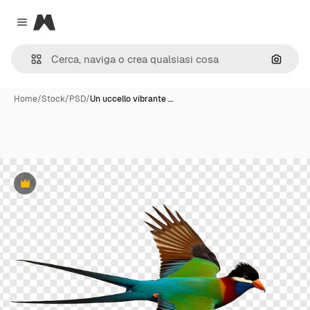
Magnific
Close menu
Cerca 
Home
/
Stock
/
PSD
/
Un uccello vibrante …
Premium