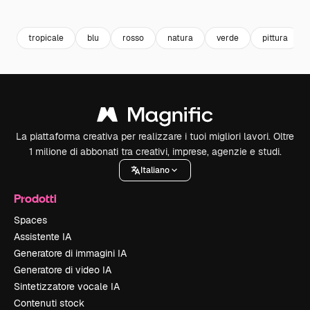
Premium
Premium
Generato dall'IA
Premium
Premium
Generato da
tropicale
blu
rosso
natura
verde
pittura
La piattaforma creativa per realizzare i tuoi migliori lavori. Oltre
1 milione di abbonati tra creativi, imprese, agenzie e studi.
Italiano
Prodotti
Spaces
Assistente IA
Generatore di immagini IA
Generatore di video IA
Sintetizzatore vocale IA
Contenuti stock