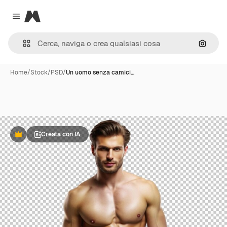
Magnific
Close menu
Cerca 
Home
/
Stock
/
PSD
/
Un uomo senza camici…
Creata con IA
Premium