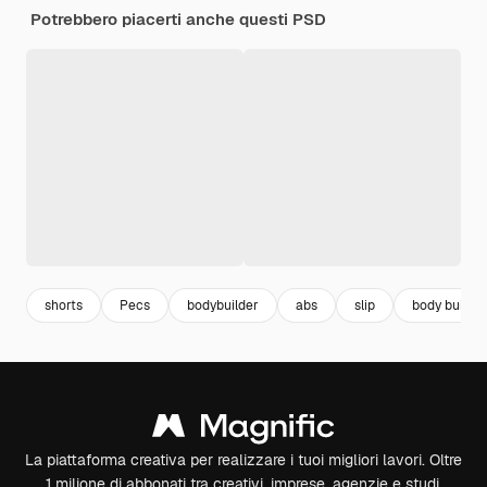
Potrebbero piacerti anche questi PSD
shorts
Pecs
bodybuilder
abs
slip
body buildin
La piattaforma creativa per realizzare i tuoi migliori lavori. Oltre
1 milione di abbonati tra creativi, imprese, agenzie e studi.