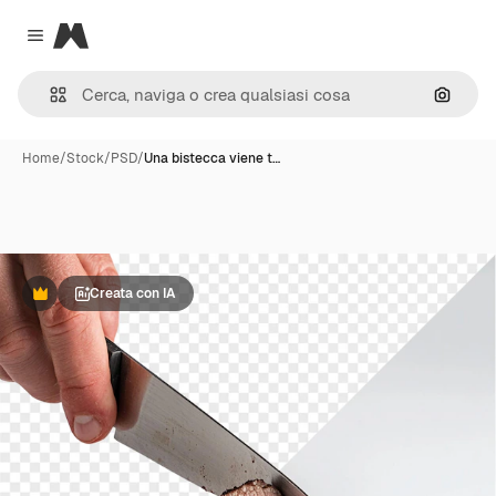
Magnific
Close menu
Cerca 
Home
/
Stock
/
PSD
/
Una bistecca viene t…
Creata con IA
Premium