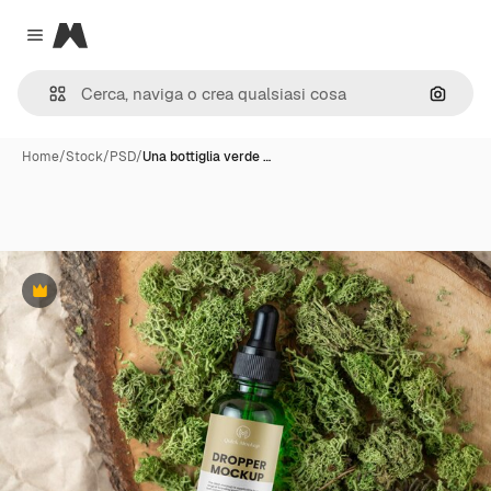
Magnific
Close menu
Cerca 
Home
/
Stock
/
PSD
/
Una bottiglia verde …
Premium