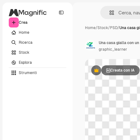
Crea
Home
/
Stock
/
PSD
/
Una casa gi
Home
Ricerca
Una casa gialla con un
graphic_learner
Stock
Esplora
Creata con IA
Strumenti
Premium