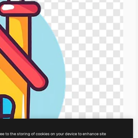
ree to the storing of cookies on your device to enhance site
il
generatore di immagini IA.