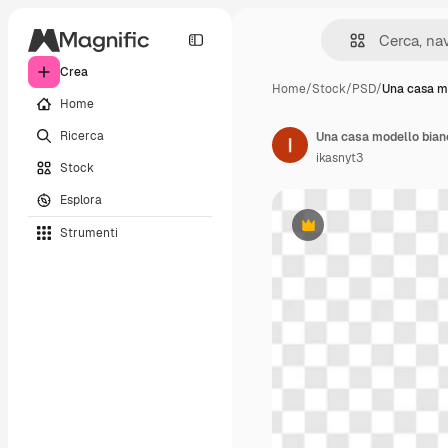
Crea
Home
/
Stock
/
PSD
/
Una casa m
Home
Ricerca
Una casa modello bianc
ikasnyt3
Stock
Esplora
Strumenti
Premium