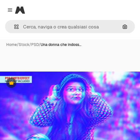
Magnific
Close menu
Cerca 
Home
/
Stock
/
PSD
/
Una donna che indoss…
Premium