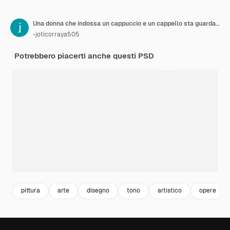
Una donna che indossa un cappuccio e un cappello sta guardando in alto
-joticorraya505
Potrebbero piacerti anche questi PSD
pittura
arte
disegno
tono
artistico
opere d'ar