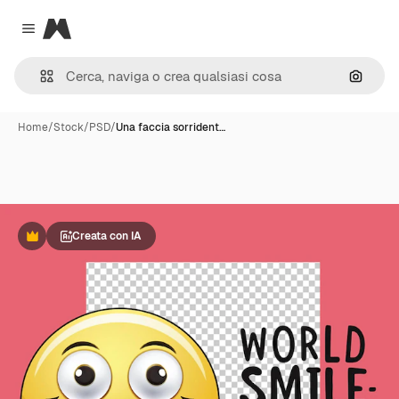
Magnific
Close menu
Cerca 
Home
/
Stock
/
PSD
/
Una faccia sorrident…
Creata con IA
Premium