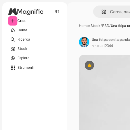
Crea
Home
/
Stock
/
PSD
/
Una felpa c
Home
Ricerca
Una felpa con la parol
ninplus12344
Stock
Esplora
Strumenti
Premium