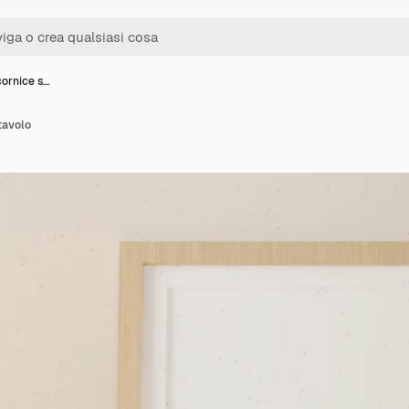
cornice s…
tavolo