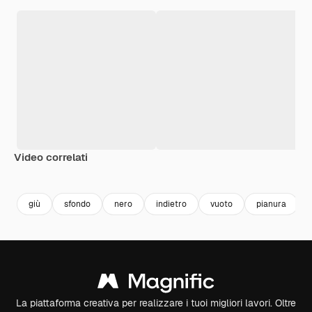
Video correlati
Premium
Premium
Premium
Premium
Generato da
giù
sfondo
nero
indietro
vuoto
pianura
La piattaforma creativa per realizzare i tuoi migliori lavori. Oltre