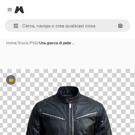
Magnific
Close menu
Cerca 
Home
/
Stock
/
PSD
/
Una giacca di pelle …
Premium