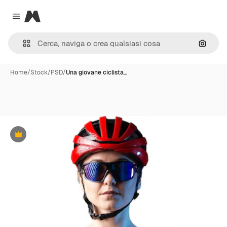
Magnific
Close menu
Cerca 
Home
/
Stock
/
PSD
/
Una giovane ciclista…
Premium