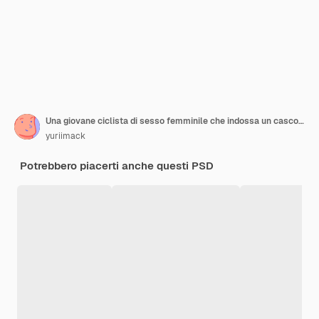
Una giovane ciclista di sesso femminile che indossa un casco di sicurezza e occhiali vestiti con pantaloncini a baia posa
yuriimack
Potrebbero piacerti anche questi PSD