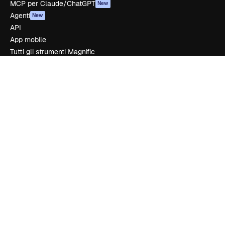
MCP per Claude/ChatGPT
New
Agenti
New
API
App mobile
Tutti gli strumenti Magnific
Inizia
Academy
Documentazione
Assistenza
Termini e condizioni
Politica sulla privacy
Originali
New
Politica dei cookie
Centro di fiducia
Affiliati
Aziende
Azienda