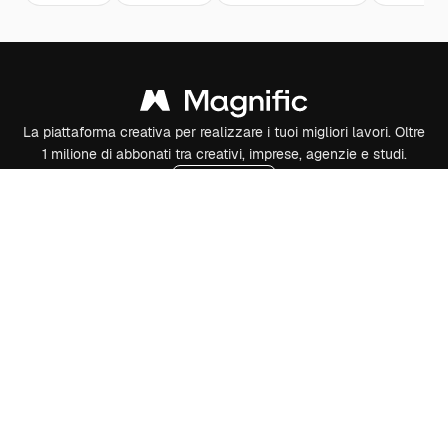
La piattaforma creativa per realizzare i tuoi migliori lavori. Oltre
1 milione di abbonati tra creativi, imprese, agenzie e studi.
Italiano
Prodotti
Spaces
Assistente IA
Generatore di immagini IA
Generatore di video IA
Sintetizzatore vocale IA
Contenuti stock
MCP per Claude/ChatGPT
New
Agenti
New
API