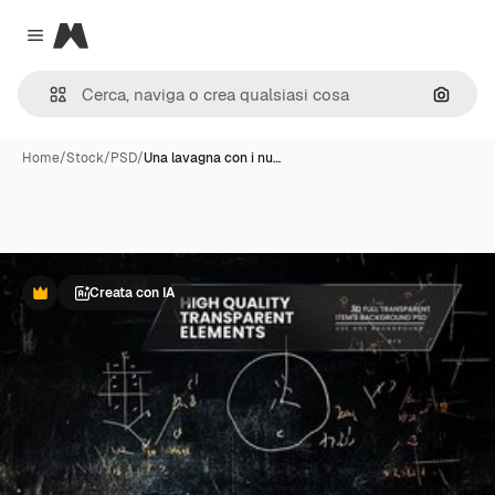
Magnific
Close menu
Cerca 
Home
/
Stock
/
PSD
/
Una lavagna con i nu…
Creata con IA
Premium