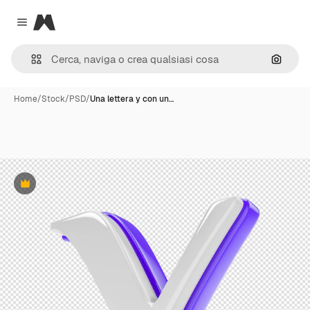
Magnific
Close menu
Cerca 
Home
/
Stock
/
PSD
/
Una lettera y con un…
Premium