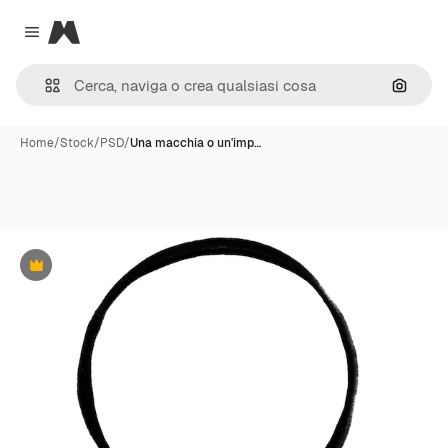
Magnific
Close menu
Cerca 
Home
/
Stock
/
PSD
/
Una macchia o un'imp…
Premium