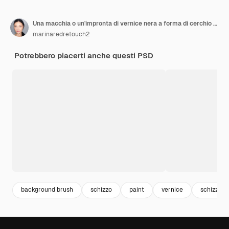
Una macchia o un'impronta di vernice nera a forma di cerchio su uno sfondo bianco
marinaredretouch2
Potrebbero piacerti anche questi PSD
background brush
schizzo
paint
vernice
schizzi ve