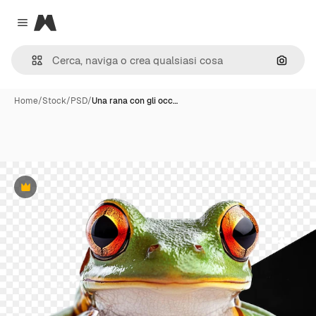
Magnific
Close menu
Cerca 
Home
/
Stock
/
PSD
/
Una rana con gli occ…
Premium