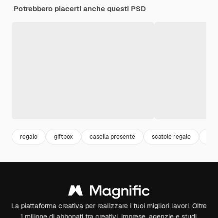
Potrebbero piacerti anche questi PSD
regalo
giftbox
casella presente
scatole regalo
con
La piattaforma creativa per realizzare i tuoi migliori lavori. Oltre
1 milione di abbonati tra creativi, imprese, agenzie e studi.