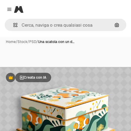
Magnific
Close menu
Cerca 
Home
/
Stock
/
PSD
/
Una scatola con un d…
Creata con IA
Premium