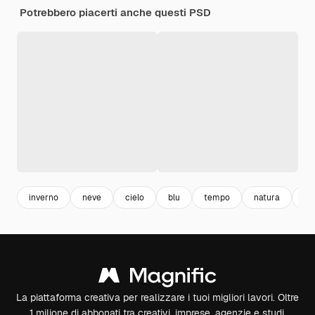
Potrebbero piacerti anche questi PSD
inverno
neve
cielo
blu
tempo
natura
al
La piattaforma creativa per realizzare i tuoi migliori lavori. Oltre
1 milione di abbonati tra creativi, imprese, agenzie e studi.