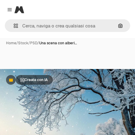
Magnific
Close menu
Cerca 
Home
/
Stock
/
PSD
/
Una scena con alberi…
Creata con IA
Premium