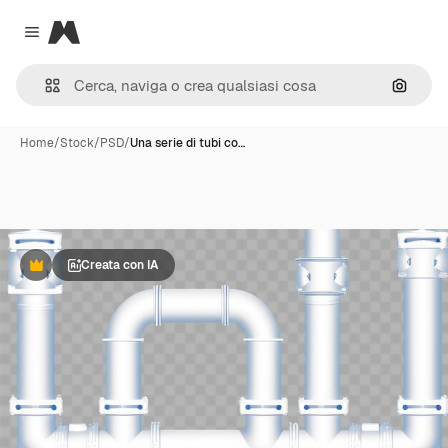
Magnific
Close menu
Cerca 
Home
/
Stock
/
PSD
/
Una serie di tubi co…
Creata con IA
Premium