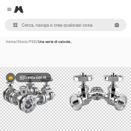
Magnific
Close menu
Cerca 
Home
/
Stock
/
PSD
/
Una serie di valvole…
Creata con IA
Premium