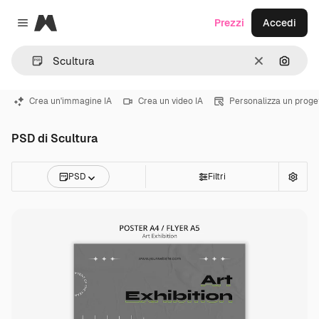
Magnific
Prezzi
Accedi
Close menu
Cancella
Cerca 
Crea un'immagine IA
Crea un video IA
Personalizza un proge
PSD di Scultura
PSD
Filtri