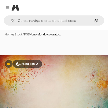
Magnific
Close menu
Cerca 
Home
/
Stock
/
PSD
/
Uno sfondo colorato …
Creata con IA
Premium