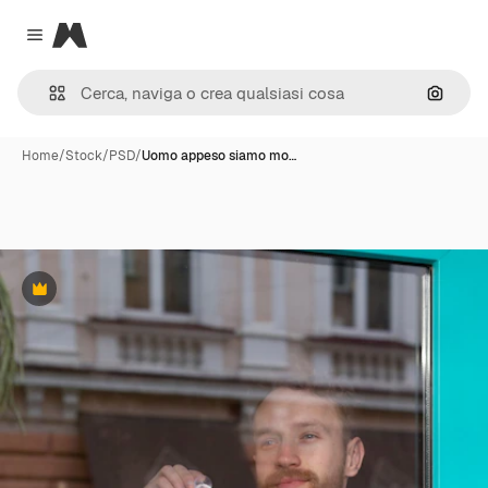
Magnific
Close menu
Cerca 
Home
/
Stock
/
PSD
/
Uomo appeso siamo mo…
Premium