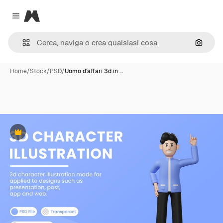
Magnific
Close menu
Cerca 
Home
/
Stock
/
PSD
/
Uomo d'affari 3d in …
Premium