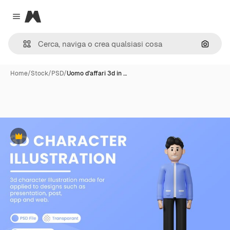
Magnific
Close menu
Cerca 
Home
/
Stock
/
PSD
/
Uomo d'affari 3d in …
Premium