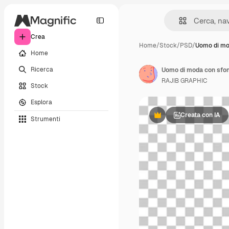
Crea
Home
/
Stock
/
PSD
/
Uomo di mo
Home
Ricerca
Uomo di moda con sfon
RAJIB GRAPHIC
Stock
Esplora
Creata con IA
Strumenti
Premium