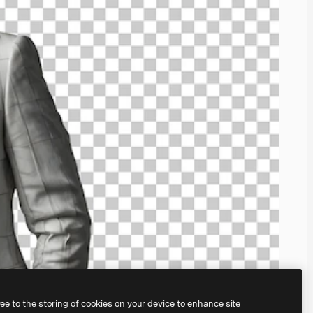
ree to the storing of cookies on your device to enhance site
il
generatore di immagini IA.