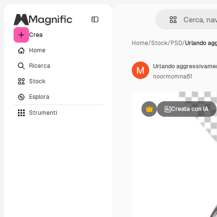
Crea
Home
/
Stock
/
PSD
/
Urlando ag
Home
Ricerca
Urlando aggressivamen
noormomna81
Stock
Esplora
Creata con IA
Strumenti
Premium