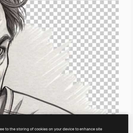
ree to the storing of cookies on your device to enhance site
il
generatore di immagini IA.