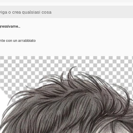
gressivame…
te con un arrabbiato