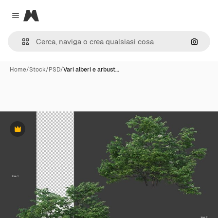
Magnific
Close menu
Cerca 
Home
/
Stock
/
PSD
/
Vari alberi e arbust…
Premium