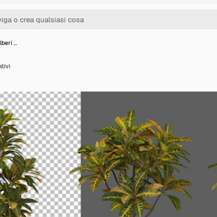
alberi …
ativi