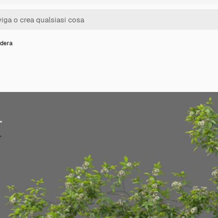
 edera