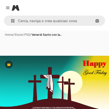
Magnific
Close menu
Cerca 
Home
/
Stock
/
PSD
/
Venerdì Santo con la…
Premium