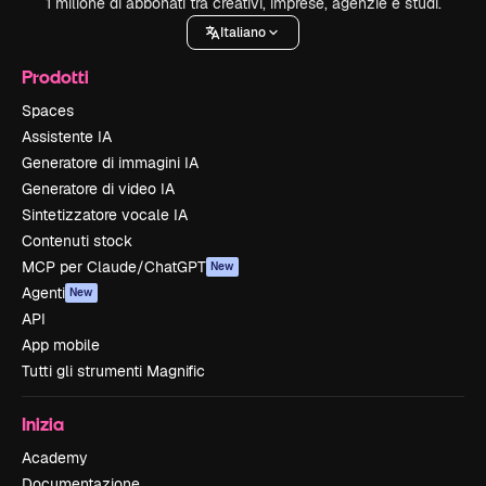
1 milione di abbonati tra creativi, imprese, agenzie e studi.
Italiano
Prodotti
Spaces
Assistente IA
Generatore di immagini IA
Generatore di video IA
Sintetizzatore vocale IA
Contenuti stock
MCP per Claude/ChatGPT
New
Agenti
New
API
App mobile
Tutti gli strumenti Magnific
Inizia
Academy
Documentazione