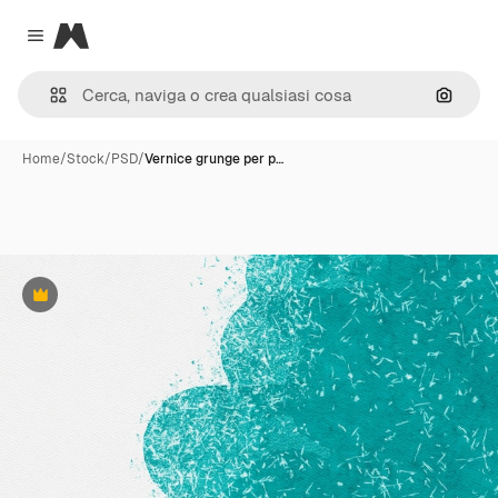
Magnific
Close menu
Cerca 
Home
/
Stock
/
PSD
/
Vernice grunge per p…
Premium