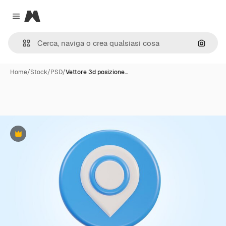
Magnific
Close menu
Cerca 
Home
/
Stock
/
PSD
/
Vettore 3d posizione…
Premium