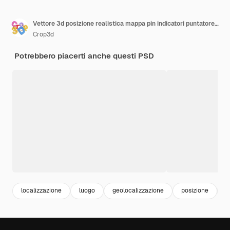
Vettore 3d posizione realistica mappa pin indicatori puntatore gps illustrazione vettoriale per la destinazione
Crop3d
Potrebbero piacerti anche questi PSD
localizzazione
luogo
geolocalizzazione
posizione
l