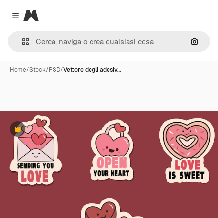
Magnific
Close menu
Cerca 
Home
/
Stock
/
PSD
/
Vettore degli adesiv…
Premium