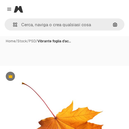
Magnific
Close menu
Cerca 
Home
/
Stock
/
PSD
/
Vibrante foglia d'ac…
Premium