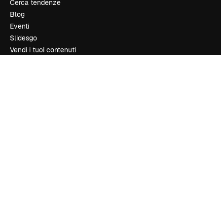
Cerca tendenze
Blog
Eventi
Slidesgo
Vendi i tuoi contenuti
Sala stampa
Cerchi magnific.ai
Contattaci
Assistenza clienti
Instagram
YouTube
LinkedIn
TikTok
Discord
X
Reddit