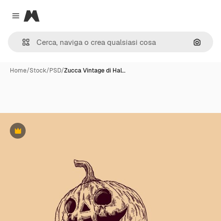
Magnific
Close menu
Cerca 
Home
/
Stock
/
PSD
/
Zucca Vintage di Hal…
Premium