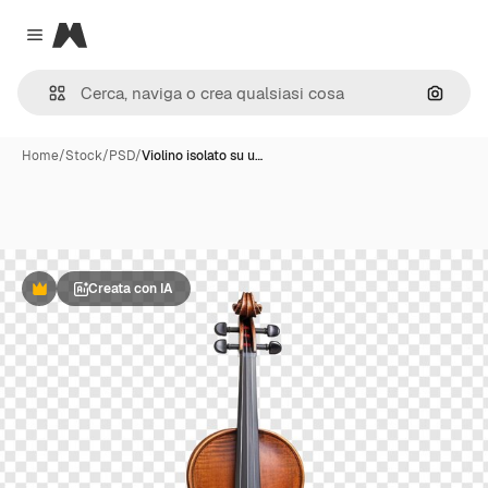
Magnific
Close menu
Cerca 
Home
/
Stock
/
PSD
/
Violino isolato su u…
Creata con IA
Premium