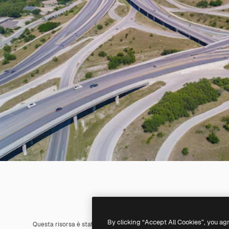
By clicking “Accept All Cookies”, you ag
Questa risorsa è stata generata con l'
IA
. Creane una tua utilizzando 