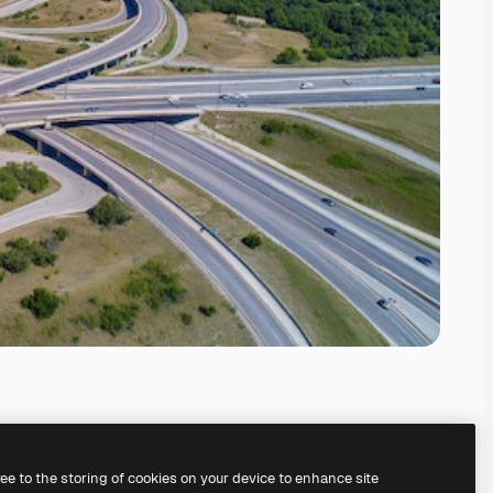
ree to the storing of cookies on your device to enhance site
il
generatore di immagini IA.