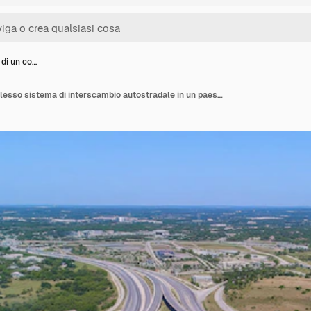
 di un co…
Vista aerea di un complesso sistema di interscambio autostradale in un paesaggio suburbano