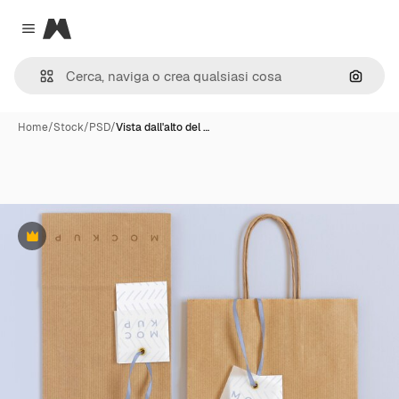
Magnific
Close menu
Cerca 
Home
/
Stock
/
PSD
/
Vista dall'alto del …
Premium