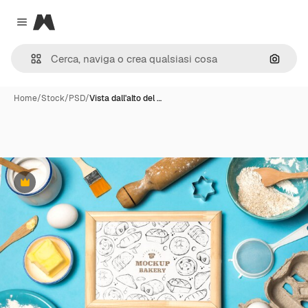
Magnific
Close menu
Cerca 
Home
/
Stock
/
PSD
/
Vista dall'alto del …
Premium